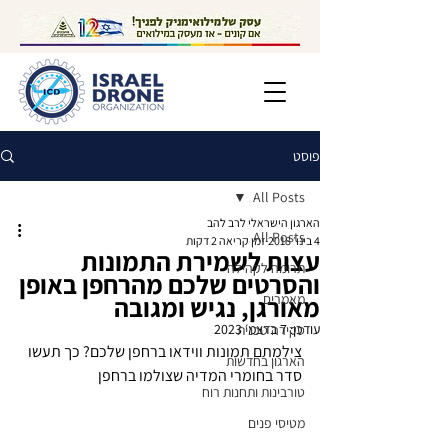
פוסט
All Posts
הארגון הישראלי לרב להב
All Posts
4 בינו׳ 2018
זמן קריאה 2 דקות
עצות לשמירת התמונות
תרומה לקהילה
והסרטים שלכם מהרחפן באופן
מאמרים
מאורגן, נגיש ומגובה
עודכן:
7 בדצמ׳ 2023
סקירה טכנית
צילמתם תמונות ווידאו ברחפן שלכם? כך תעשו 
הארגון בחדשות
סדר בחומרי המדיה שצולמו ברחפן
טורבינות ותחנות רוח
מטיסי פנים