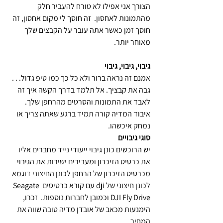
הצורך אני אפילו לא טורח להעביר חלק 
מהתמונות לאחסון.  זה חוסך לי מקום אחסון, זה 
חוסך זמן כאשר אתה עובר על הקבצים שלך 
מאוחר יותר.
גיבוי, גיבוי, גיבוי
אמנם זה נראה ברור ולא כל כך כמו טיפ גדול. . . 
גבה את קבציך. אל תלמד בדרך הקשה איך זה 
לאבד את התמונות והסרטים מהרחפן שלך. 
איבוד המדיה קורה תמיד ברגע שאתה צריך או 
נמחק איכשהו. 
סוגי גיבויים
יש הרוכשים כונן גיבוי ייעודי נייד מחברים אליו 
את כרטיס הזיכרון ומעבירים ישירות את הגיבוי 
מכרטיס הזיכרון של הרחפן לכונן החיצוני דוגמא 
לכונן חיצוני של dji עם קורא כרטיסים Seagate 
DJI Fly Drive וכמובן לחברות נוספות.  זכרו, 
הימנעות מכאב של אובדן מדיה טובה שווה את 
המחיר.