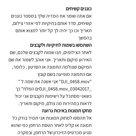
כוננים קשיחים
אם אתה שומר את המדיה שלך במספר כוננים 
קשיחים, סדר אותם בתיקיות לפי אזורי צילום, 
תאריך וכו כך יהיה לך קל יותר למצוא אותם 
בהמשך
השתמשו בשמות לתיקיות ולקבצים
לאחר הצילומים, תנו שמות לקבצים שלכם, שם 
האירוע מיקום ותאריך. אני אוהב לשמור את שם  
המיקום שצולמה התמונה או הסרטון , כלומר, 
אם התמונה מופיעה בשם קובץ  
"DJI_0458.mov" אני אשנה את שמה ל "  
_03042017_DJI_0458.movים המלח" כך 
כשאני מסתכל על רשימות הקבצים אני יכול 
לראות במהירות מה צולם, מיקום ותאריך.
מחקו תמונות באיכות גרועה
אל תהססו למחוק תמונות אני תמיד בודק כל 
תמונה או קליפ לאחר הטסת הרחפן כפי שהוא 
מגיע מכרטיס הזיכרון של הרחפן, ובמקרה 