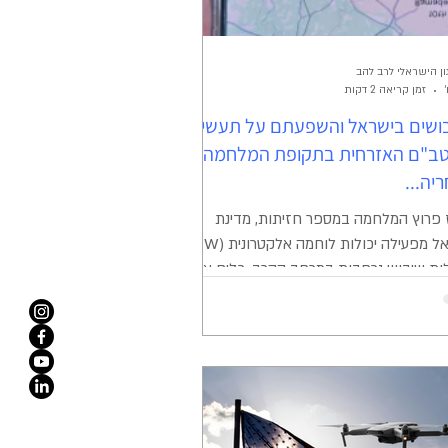
ן הישראלי לרב להב
זמן קריאה 2 דקות
ושים בישראל והשפעתם על תעשיית
ב"ם האזרחית בתקופת המלחמה
יה...
פרוץ המלחמה במספר חזיתות, מדינת
ישראל מפעילה יכולות לוחמה אלקטרונית (EW)
לות שיבוש נרחבות במרחב הקרב. כלים אלו
ו להגן על הכוחות בשטח ולנטרל איומים. עם
, הפעלתם הביאה להשפעה נרחבת על כלל
ב האזרחי – ובפרט על מפעילי כלים בלתי
שים (כטב"ם/רחפנים) הפועלים כחוק, בעלי
ון ובהתאם לדרישות הרגולטוריות של רת"א.
 הבעיה על פי עדויות רבות של מטיסים
עיים, חברות צילום ומיפוי, וגורמים בתעשיית