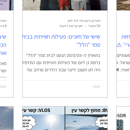
הארגון הישראלי לרב להב
הארגו
20 בפבר׳
זמן קריאה 1 דקות
8 בינו׳
יות
שישי של חיוכים: פעילות חווייתית בבית
שיב
י״ ⚠️
ספר "הלל"
הכט
ואחר
עותיים
בתאריך ה-20/2/26 הגענו לבית ספר "הלל"
שראל. אנא
ברמת גן ליום של פעילות חווייתית עם התלמידים.
מאז 
וויר: ❌
היה לנו חשוב לייצר עבור הילדים מרחב של
פנאי וספורט: חל איסור גורף
למידה אחרת – כזו שיוצאת מהקופסה ומפעילה
ויכו
רץ. שדות
את הדמיון. תודה לצוות בית הספר על האירוח
נועד
פה או מנחתים
ועל הזכות לקחת חלק ביום הזה.
זאת
? (לצרכים
המרח
טיס ללא
מאוי
אישור מיוחד ממשרד נוטאם (NOTAM), בתנאי ש:
רישי
ן (VLOS). הגובה המקסימלי
היקף
ת בהתאם
מקצו