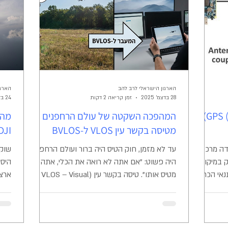
הכטב
התרא
הארגון הישראלי לרב להב
הארגו
28 בדצמ׳ 2025
זמן קריאה 2 דקות
24 בדצמ׳ 2025
ניווט תחת אש - זיופי GPS (Spoofing)
המהפכה השקטה של עולם הרחפנים –
מהפ
מטיסה בקשר עין VLOS ל-BVLOS
DJI בארצות הברי
ה מרכזי
עד לא מזמן, חוק הטיס היה ברור ועולם הרחפנים
שוק 
ק במיקום
היה פשוט: "אם אתה לא רואה את הכלי, אתה לא
היסט
תנאי הכרחי
מטיס אותו". טיסה בקשר עין (VLOS – Visual
ים הופך
Line of Sight) הייתה סטנדרט הבטיחות הבלתי
איסו
דת? ככל שטכנולוגיית ה-GPS הופכת
מעורער. אולם, בשנים האחרונות, אנו עדים לשינוי
יום אחד של
דרמטי - המעבר לטיסה מחוץ לקשר עין (BVLOS
את ח
"ב לבדה מוערך
– Beyond Visual Line of Sight). עולם
מה ק