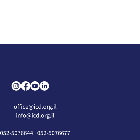
בנזק של מיליארד דולר. עבור מטיסי ר
האיום הוא מוחשי: איבוד כלי יקר, פגיע
בתשתיות או סטייה מסוכנת מהמסלול.
בכלל זיוף S (Spoofing
(Jamming) פשוט מונעת מהמקלט לקלוט א
office@icd.org.il
info@icd.org.il
052-5076677 | 052-5076644