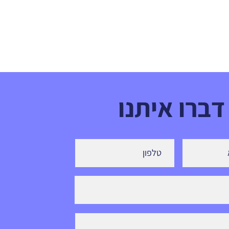
דובר בחוק האוסר על החזקת רחפן, אלא
בצעד של רשות התקשורת הפדרלית (FCC). ה-
FCC הכניסה את DJI ל"רשימה השחורה"
(Covered List), מה שאומר שהיא לא תעניק
 אישורים לציוד חדש של החברה. ללא איש
דברו איתנו