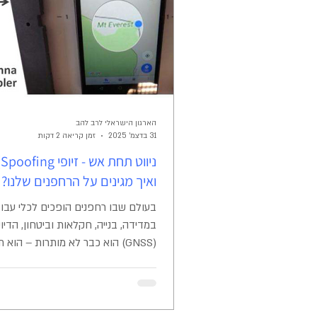
לתקנות השגרה והפמ"ת
הארגון הישראלי לרב להב
31 בדצמ׳ 2025
זמן קריאה 2 דקות
ואיך מגינים על הרחפנים שלנו?
בעולם שבו רחפנים הופכים לכלי עבוד
במדידה, בנייה, חקלאות וביטחון, הדיו
(GNSS) הוא כבר לא מותרות – הוא 
לבטיחות. אך מה קורה כשהאות מהשמי
למלכו
נגישה יותר, כך גוברים האיומים עליה. 
השבתת מערכות GNSS בארה