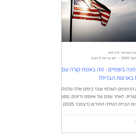
"ם האזרחית – השיבושים מופעלים ללא
ה מוקדמת, ללא אזורי אזהרה
ן הישראלי לרב להב
זמן קריאה 2 דקות
כה בשמיים - מה באמת קורה עם
ת?
הרחפנים העולמי עובר בימים אלה טלטלה
ורית. לאחר שנים של איומים ודיונים, ממשלת
ארצות הברית הטילה החודש (דצמבר 2025)
ר דה-פקטו על מכירת מוצרי ענקית הרחפנים
הסינית DJI בשטחה 3 . המהלך משנה לחלוטין
וקי המשחק עבור צלמים, חובבים ועסקים.
רה בפועל? "חניקה" בירוקרטית חשוב להבין: