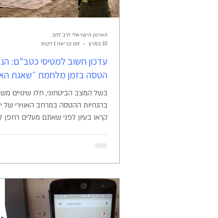
הארגון הישראלי לרב להב
10 במרץ
זמן קריאה 1 דקות
עדכון חשוב למטיסי כטב"ם: הנח
הטסה בזמן מלחמת ״שאגת האר
בשל המצב הביטחוני, חלו שינויים משמ
בהנחיות ההטסה במרחב האווירי של י
קראו בעיון לפני שאתם מעלים רחפן לא
איסורים מוחלטים: 
על הטסה לצרכי פנאי וספורט בכל הא
תעופה: אין להטיס בתוך שדות תעו
(אזרחיים וצבאיים כאחד). ✅ מה מותר
מסחריים או ביטחוניים בלבד) ניתן לה
ההטסה היא בקשר עי
הוא עד 100 מטר . ההטסה מבוצע