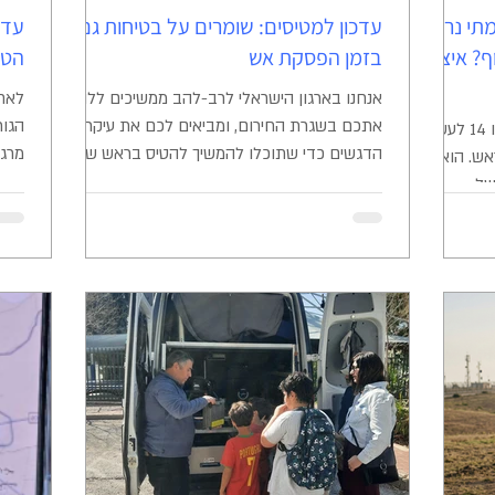
מתי נראה
עדכון למטיסים: שומרים על בטיחות גם
עדכ
? איציק
בזמן הפסקת אש
הטס
אנחנו בארגון הישראלי לרב-להב ממשיכים ללוות
לאחר
אתכם בשגרת החירום, ומביאים לכם את עיקרי
יו"ר הארגון, איציק בן שבת, קפץ עכשיו 14 לעשות
הדגשים כדי שתוכלו להמשיך להטיס בראש שקט
מרגע
אש. הוא
ובבטחה. מה השתנה בשטח? קודם כל, חשוב
לתקנ
של
להבהיר: אין כרגע איסור הטסה מיוחד. ניתן
התעו
לם מדברים
להמשיך בפעילות בהתאם לתקנות רת"א וחוקי
זאת,
 כולנו –
הטיס המוכרים. עם זאת, גם בימי הפסקת האש,
והצי
טסים לנו
האתגר הטכנולוגי עדיין כאן: אנו חווים שיבושי
להמש
 שזז
GPS וקשר משמעותיים , שמתגברים במיוחד
המדי
בגובה שמעל 50 מטרים . שלושה כללי אצבע
לטיסה בטוחה: חזרו ליסודות (VFR): אל תסתמכו
איסו
על מערכות הניווט האוטומטיות. הקפידו
ב