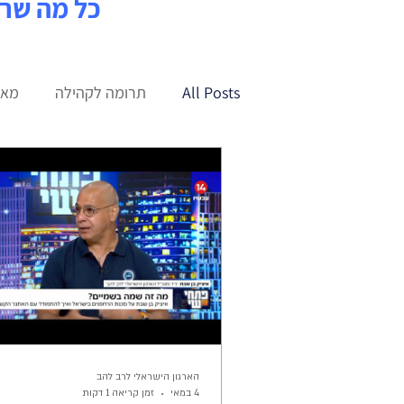
כל מה שר
All Posts
תרומה לקהילה
מאמ
כנפי הברזל
עדכוני רת״א
הארגון הישראלי לרב להב
4 במאי
זמן קריאה 1 דקות