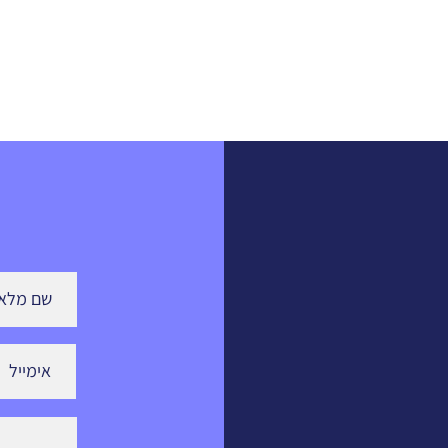
חפנים,
התעופה חווה בשנים האחרונות טלטלה חיובית
לא מ
ה
חסרת תקדים. כלי הטיס הבלתי מאוישים (כטב"מ)
 מה זה
עברו אבולוציה טכנולוגית בזמן שיא; תהליך
GP)? בעוד ש"חסימה"
שלקח בתעופה המסורתית עשרות שנים, קרה כאן
בתוך מספר שנים בודדות.
יותר