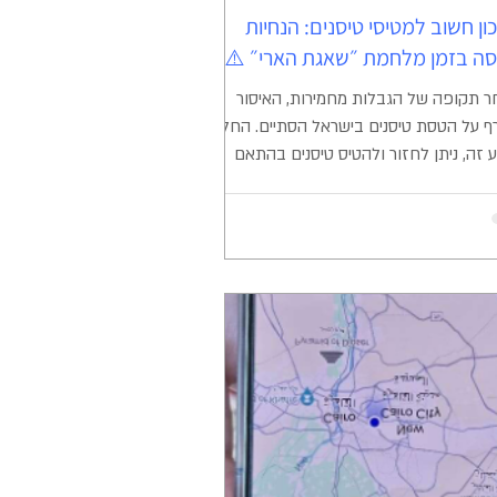
ון חשוב למטיסי טיסנים: הנחיות
ה בזמן מלחמת ״שאגת הארי״ ⚠️
 תקופה של הגבלות מחמירות, האיסור
הגורף על הטסת טיסנים בישראל הסתיים. החל
 זה, ניתן לחזור ולהטיס טיסנים בהתאם
ות המוכרות ובכפוף לפרסומי המידע
פתי (פמ"ת) המיושמים בזמני שגרה. עם
 בשל המצב הביטחוני המתמשך, הבטיחות
ות להנחיות הם בעדיפות עליונה. כדי שנוכל
יך ליהנות מהתחביב ולשמור על ביטחון
נה והמרחב האווירי, עלינו להקפיד על
המגבלות הבאות: שדות תעופה ומנחתים: חל
ר מוחלט על הטסה בתוך המרחבים האוויריים
הסמוכים לשדות תעופה ( CTR ), בין אם מדובר