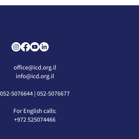
איך צה"ל נלחם ברחפני הנפץ
ומתי נראה משלוחים ברחפנים
בשמי דיזנגוף? איציק בן שבת
בראיון מרתק לערוץ 14
office@icd.org.il
info@icd.org.il
052-5076677 | 052-5076644
For English calls:
+972 525074466