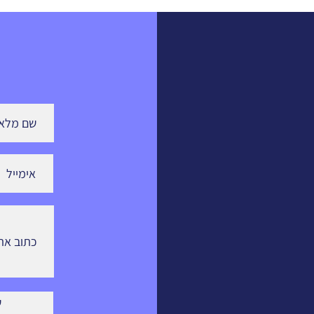
שיבושים בישראל והשפעתם על
תעשיית הכטב"ם האזרחית
בתקופת המלחמה ואחריה...
הרחפנ
ש