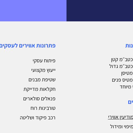
נות
פתרונות אווירים לעסקים
 כטב״מ קטן
פיתוח עסקי
 כטב״מ גדול
ייעוץ מקצועי
 מטיסן
שטיפת מבנים
 מטיס פנים
מיוחד
חקלאות מדייקת
פנאלים סולארים
ם
טורבינות רוח
ודיעין אווירי
רכב פיקוד ושליטה
יפוי ומידול