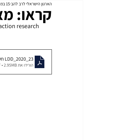
הארגון הישראלי לרב להב
15 במרץ 2022
כנפי הברזל
עדכוני רת״א
קראו: מא
action research 
23_LDD_2020 חקלאות בדרום המאמר הקדמאי
הורידו את PDF • 2.95MB