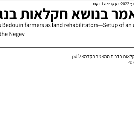
זמן קריאה 1 דקות
מידול
עדכונים שוטפים
מר בנושא חקלאות בנג
 Bedouin farmers as land rehabilitators—Setup of an 
the Negev
.pdf