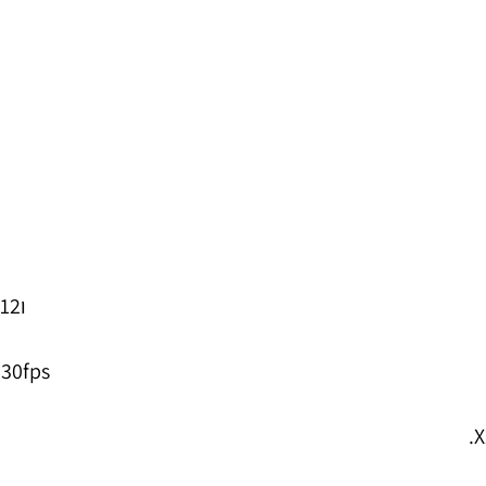
1/2.3” CMOS； ו12
 30fps