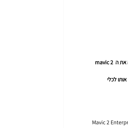
אחרי שכבשה את השוק האזרחי,חברת DJI בדרך לכבוש גם את השוק המקצועי ומשיקה את ה mavic 2 
ותו לכלי 
Mavic 2 Enterpr