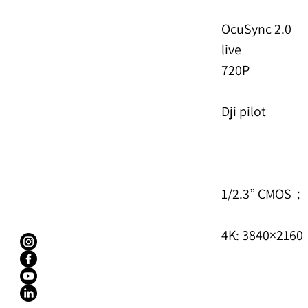
OcuSync 2.0
live
720P
Dji pilot
4K: 3840×2160 