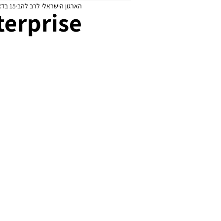
הארגון הישראלי לרב להב
15 בדצמ׳ 2018
כנפי הברזל
עדכוני רת״א
terprise