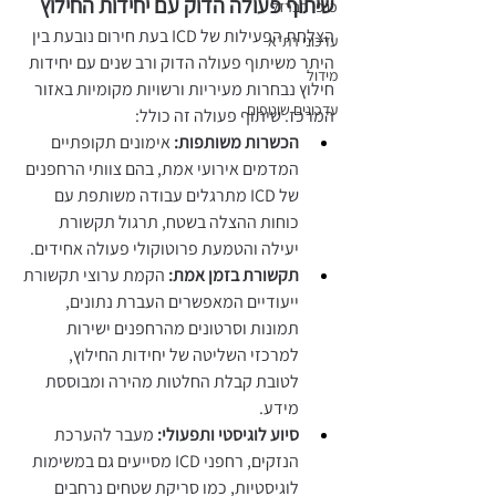
שיתוף פעולה הדוק עם יחידות החילוץ
כנפי הברזל
הצלחת הפעילות של ICD בעת חירום נובעת בין 
עדכוני רת״א
היתר משיתוף פעולה הדוק ורב שנים עם יחידות 
מידול
חילוץ נבחרות מעיריות ורשויות מקומיות באזור 
עדכונים שוטפים
המרכז. שיתוף פעולה זה כולל:
הכשרות משותפות:
 אימונים תקופתיים 
המדמים אירועי אמת, בהם צוותי הרחפנים 
של ICD מתרגלים עבודה משותפת עם 
כוחות ההצלה בשטח, תרגול תקשורת 
יעילה והטמעת פרוטוקולי פעולה אחידים.
תקשורת בזמן אמת:
 הקמת ערוצי תקשורת 
ייעודיים המאפשרים העברת נתונים, 
תמונות וסרטונים מהרחפנים ישירות 
למרכזי השליטה של יחידות החילוץ, 
לטובת קבלת החלטות מהירה ומבוססת 
מידע.
סיוע לוגיסטי ותפעולי:
 מעבר להערכת 
הנזקים, רחפני ICD מסייעים גם במשימות 
לוגיסטיות, כמו סריקת שטחים נרחבים 