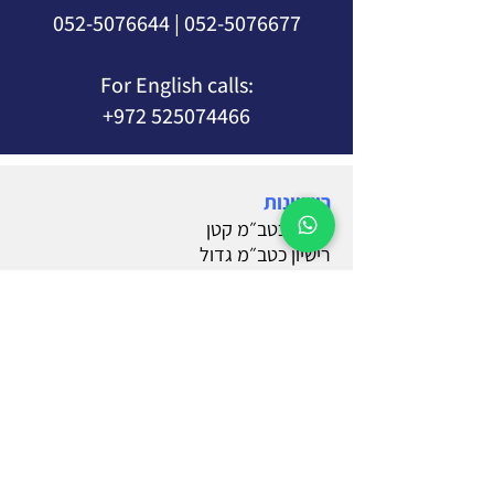
052-5076644
|
052-5076677
For English calls:
+972 525074466
רישיונות
רישיון כטב״מ קטן
רישיון כטב״מ גדול
רישיון מטיסן
רישיון מטיס פנים
כרטיס מיוחד
קורסים
קורס מודיעין אווירי
קורס מיפוי ומידול
סדנאות העשרה