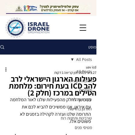
פוסט
All Posts
uav icd
All Posts
27 ביוני 2025
זמן קריאה 1 דקות
פעילות הארגון הישראלי לרב
תרומה לקהילה
להב ICD בעת חירום: מלחמת
מאמרים
הטילים במרכז (חלק 2)
בהמשך לחלק מהפעילות שלנו לאור המלחמה 
סקירה טכנית
עם איראן, אנו ממשיכים להביא לכם את 
הארגון בחדשות
התרומה שלנו ועזרה לקהילה בזמנים לא 
טורבינות ותחנות רוח
פשוטים אלו.
מטיסי פנים