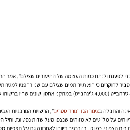
 כדי לפענח ולנתח כמות העצומה של התיעודים שצילם", אמר החו
ביר לחוקרים כי הוא תייר תמים שצילם עם שני רחפניו למטרותיו 
נה והחבלה ב
צינור הגז "נורד סטרים
", הרשויות הנורבגיות הגבי
ווחים על מל"טים לא מזוהים שנצפו מעל שדות נפט וגז, וחיל ה
גם בים הצפוני. כמו כן, בנורבגיה דיווחו לאחרונה גם על תצפיות מ