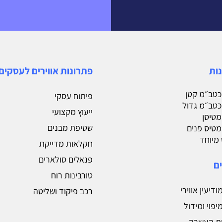
נות
פתרונות אווירים לעסקים
 כטב״מ קטן
פיתוח עסקי
 כטב״מ גדול
ייעוץ מקצועי
 מטיסן
שטיפת מבנים
 מטיס פנים
מיוחד
חקלאות מדייקת
פנאלים סולארים
ם
טורבינות רוח
ודיעין אווירי
רכב פיקוד ושליטה
יפוי ומידול
ת העשרה