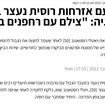
זמן קריאה 1 דקות
מידול
עדכונים שוטפים
ם אזרחות רוסית נעצר ב
יה: "צילם עם רחפנים בנ
הרשויות בנורבגיה חקרו את ויאטלי רוסטאנוב (50) לאחר שעמד לחצות את
ויותר מ-4 טרהבייט של תמונות וסרטונים מביקורו שנמשך כחודשיים. שירות הבי
רה
ית נעצר במעבר הגבול עם נורבגיה כשברשותו תיעודים רבים ש
רחפן בשטח הנורבגי. העצור (50), ויטלי רוסטאנוב שמו, נלקח לחקירה לאחר שניס
בצפון המדינה - היחיד שמחבר עם רוסיה. 