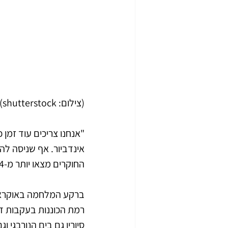
(צילום: shutterstock)
"אנחנו צריכים עוד זמן
אינדביור. אף שניסה להס
החוקרים מצאו יותר מ-4 טרהבייט (4,000 ג'יגהבייט) במתקני אחסון שונים שהיו ברשותו של רוסטאנוב. 
ברקע המלחמה באוקראי
רמת הכוננות בעקבות די
סיוריו גם בים הנורבגי ו