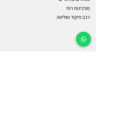
טורבינות רוח
רכב פיקוד ושליטה
מידע למטיס
חדשות ועדכונים
עדכוני רת״א
טפסים להורדה
אזורים אסורים להטסה
כנפי הברזל
ספק מורשה משטרת ישראל 419812
ספק מורשה ממשלתי
42116223